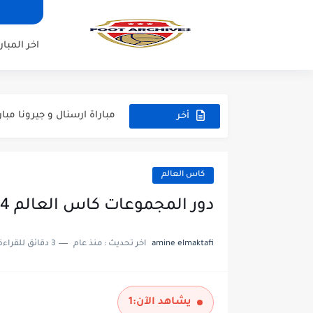
اخر المبار
مباراة مانشستر يونايتد و اتلت
مباراة ارسنال و جيرونا مباراة 
أخر
مباراة ريال مدريد و فيورنتينا م
المباريات
مباراة مانشستر سيتي و انتر م
كاس العالم
مباراة برشلونة و بيرمنغهام مب
دور المجموعات كاس العالم 1994
مباراة تشيلسي و ويسترن سيد
مباراة سيلتيك و ميلان مباراة 
amine elmaktafi
اخر تحديث :
منذ عام
3 دقائق للقراءة
مباراة الارجنتين و اسبانيا نه
مباراة انجلترا و فرنسا المركز
يشاهد الآن:
1