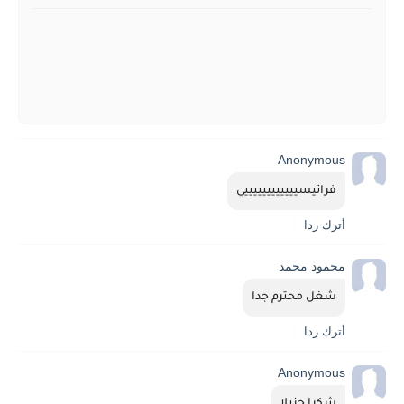
Anonymous
فراتيسييييييييييييي
أترك ردا
محمود محمد
شغل محترم جدا
أترك ردا
Anonymous
شكرا جزيلا