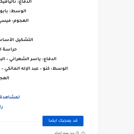
الدفاع: تاليافيكو
الوسط: بابو 
الهجوم: ميسي –
التشكيل الأساس
حراسة ا
الدفاع: ياسر الشهراني – ال
الوسط: كنو – عبد الإله المالكي 
الهج
لمشاهدة م
را
قد يعجبك ايضا
منذ بضع اعوام