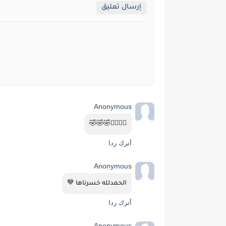
إرسال تعليق
Anonymous
🤦‍♂️🤦‍♂️🤣🤣🤣
أترك ردا
Anonymous
الحمدلله خسرناها 💙
أترك ردا
Anonymous