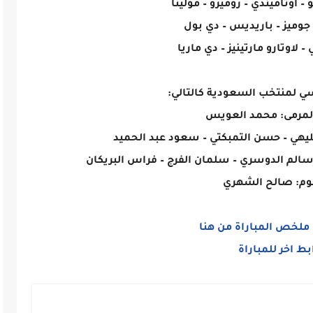
 – أوتاميندي – روميرو – مولينا
جوميز – باريديس – دي بول
 لاوتارو مارتينيز – دي ماريا
ي لمنتخب السعودية كالتالي:
لمرمى: محمد العويس
بليهي – حسن التمبكتي – سعود عبد الحميد
– سالم الدوسري – سلمان الفرج – فراس البريكان
وم: صالح الشهري
لخص المباراة من هنا
بط اخر للمباراة