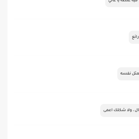
 فيه غلطه يا غالي
ائع
يمثل نفسه
ل ، ولا شكلك اعمى