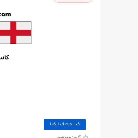
قد يعجبك ايضا
منذ بضع شهور