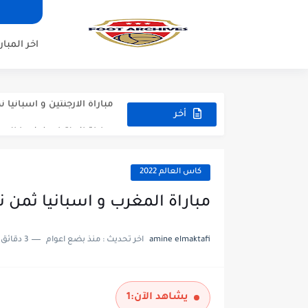
مباراة برشلونة و بيرمنغهام مب
مباراة تشيلسي و ويسترن سيد
اخر المبار
مباراة سيلتيك و ميلان مباراة 
مباراة الارجنتين و اسبانيا نه
مباراة انجلترا و فرنسا المركز
أخر
المباريات
مباراة الارجنتين و انجلترا ن
كاس العالم 2022
مباراة المغرب و اسبانيا ثمن نها
amine elmaktafi
اخر تحديث :
منذ بضع اعوام
3 دقائق للقراءة
يشاهد الآن:
1