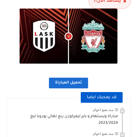
يشاهد الآن:
1
تحميل المباراة
قد يعجبك ايضا
منذ بضع اعوام
مباراة ويستهام و باير ليفركوزن ربع نهائي يوروبا ليغ
2023/2024
منذ بضع اعوام