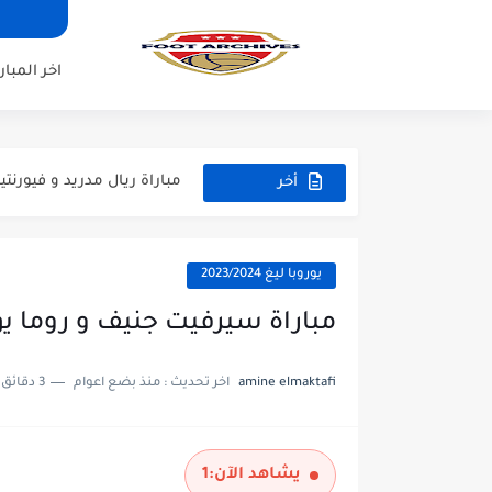
اخر المبار
مباراة مانشستر يونايتد و اتلت
مباراة ارسنال و جيرونا مباراة 
مباراة ريال مدريد و فيورنتينا م
أخر
المباريات
مباراة مانشستر سيتي و انتر م
مباراة برشلونة و بيرمنغهام مب
يوروبا ليغ 2023/2024
مباراة تشيلسي و ويسترن سيد
مباراة سيرفيت جنيف و روما يوروبا ليغ
مباراة سيلتيك و ميلان مباراة 
amine elmaktafi
اخر تحديث :
منذ بضع اعوام
3 دقائق للقراءة
مباراة الارجنتين و اسبانيا نه
مباراة انجلترا و فرنسا المركز
يشاهد الآن:
1
مباراة الارجنتين و انجلترا ن