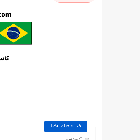
قد يعجبك ايضا
منذ شهر