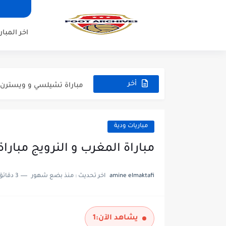
مباراة ارسنال و جيرونا مباراة 
مباراة ريال مدريد و فيورنتينا م
اخر المبار
مباراة مانشستر سيتي و انتر م
مباراة برشلونة و بيرمنغهام مب
مباراة تشيلسي و ويسترن سيد
أخر
المباريات
مباراة سيلتيك و ميلان مباراة 
مباراة الارجنتين و اسبانيا نه
مباريات ودية
مباراة انجلترا و فرنسا المركز
مباراة المغرب و النرويج مباراة ودي
مباراة الارجنتين و انجلترا ن
amine elmaktafi
اخر تحديث :
منذ بضع شهور
3 دقائق للقراءة
يشاهد الآن:
1