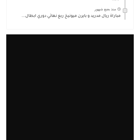
منذ بضع شهور
مباراة ريال مدريد و بايرن ميونيخ ربع نهائي دوري ابطال...