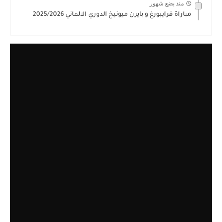
منذ بضع شهور
مباراة فرايبورغ و بايرن ميونيخ الدوري الالماني 2025/2026