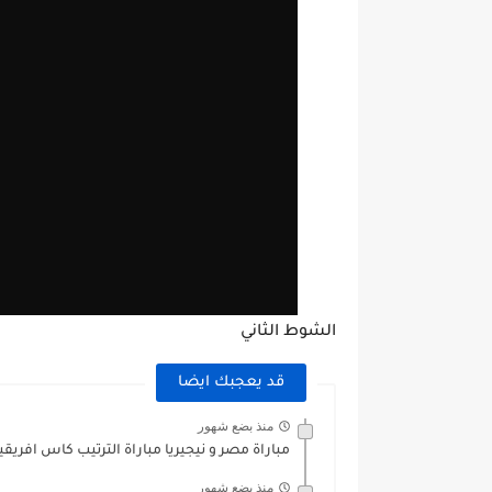
الشوط الثاني
قد يعجبك ايضا
منذ بضع شهور
مباراة مصر و نيجيريا مباراة الترتيب كاس افريقيا 025
منذ بضع شهور