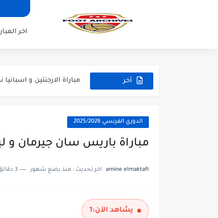
مباراة مانشستر سيتي و انتر م
مباراة برشلونة و بيرمنغهام مب
اخر المبار
مباراة تشيلسي و ويسترن سيد
مباراة سيلتيك و ميلان مباراة 
مباراة الارجنتين و اسبانيا نه
أخر
المباريات
مباراة انجلترا و فرنسا المركز
مباراة الارجنتين و انجلترا ن
الدوري الفرنسي 2025/2026
مباراة باريس سان جيرمان و ليل الد
amine elmaktafi
اخر تحديث :
منذ بضع شهور
3 دقائق للقراءة
يشاهد الآن:
1