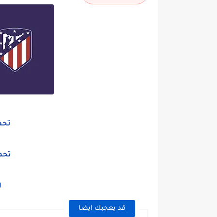
تحم
تحم
ا
قد يعجبك ايضا