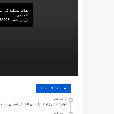
‏هناك مشكلة في من
المحمي.
(‏رمز الخطأ: 232403)
قد يعجبك ايضا
منذ عام
مباراة قطر و ايطاليا كاس العالم للفتيان 2025
منذ عام