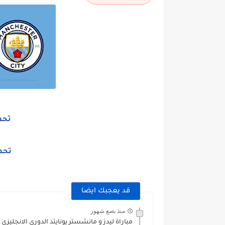
تحم
تحم
قد يعجبك ايضا
منذ بضع شهور
مباراة ليدز و مانشستر يونايتد الدوري الانجليزي 2025/2026