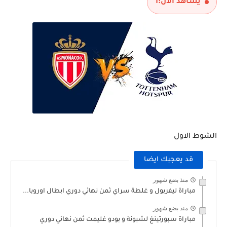
يشاهد الآن:
1
الشوط الاول
قد يعجبك ايضا
منذ بضع شهور
مباراة ليفربول و غلطة سراي ثمن نهائي دوري ابطال اوروبا...
منذ بضع شهور
مباراة سبورتينغ لشبونة و بودو غليمت ثمن نهائي دوري