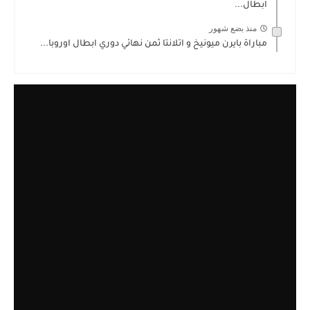
ابطال...
منذ بضع شهور
مباراة بايرن ميونيخ و اتلانتا ثمن نهائي دوري ابطال اوروبا...