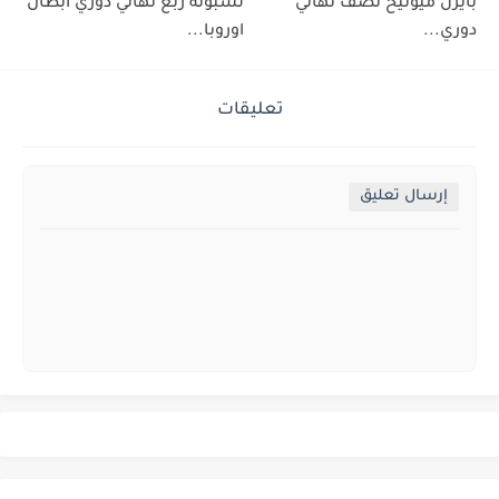
بايرن ميونيخ نصف نهائي
لشبونة ربع نهائي دوري ابطال
دوري...
اوروبا...
تعليقات
إرسال تعليق