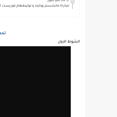
منذ بضع شهور
مباراة مانشستر يونايتد و نوتينغهام فوريست الدوري ال
تحم
الشوط الاول