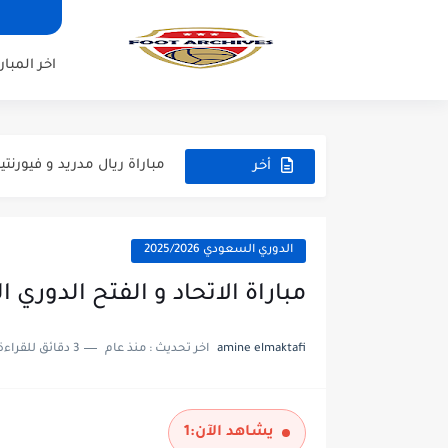
اخر المبار
مباراة مانشستر يونايتد و اتلت
مباراة ارسنال و جيرونا مباراة 
مباراة ريال مدريد و فيورنتينا م
أخر
المباريات
مباراة مانشستر سيتي و انتر م
مباراة برشلونة و بيرمنغهام مب
الدوري السعودي 2025/2026
مباراة تشيلسي و ويسترن سيد
مباراة الاتحاد و الفتح الدوري السعود
مباراة سيلتيك و ميلان مباراة 
amine elmaktafi
اخر تحديث :
منذ عام
3 دقائق للقراءة
مباراة الارجنتين و اسبانيا نه
مباراة انجلترا و فرنسا المركز
يشاهد الآن:
1
مباراة الارجنتين و انجلترا ن