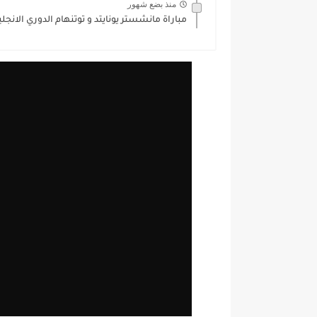
منذ بضع شهور
مباراة مانشستر يونايتد و توتنهام الدوري الانجليزي /2026