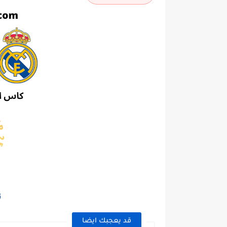
ت
قد يعجبك ايضا