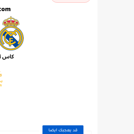
قد يعجبك ايضا