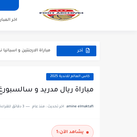
مباراة برشلونة و بيرمنغهام مب
اخر المبار
مباراة تشيلسي و ويسترن سيد
مباراة سيلتيك و ميلان مباراة 
مباراة الارجنتين و اسبانيا نه
أخر
مباراة انجلترا و فرنسا المركز
المباريات
مباراة الارجنتين و انجلترا ن
كاس العالم للاندية 2025
مباراة ريال مدريد و سالسبورغ كا
amine elmaktafi
اخر تحديث :
منذ عام
3 دقائق للقراءة
يشاهد الآن:
1