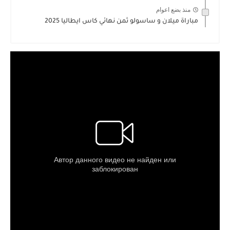
منذ بضع اعوام
مباراة ميلان و ساسولو ثمن نهائي كاس ايطاليا 2025