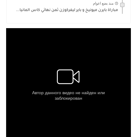
منذ بضع اعوام
مباراة بايرن ميونيخ و باير ليفركوزن ثمن نهائي كاس المانيا...