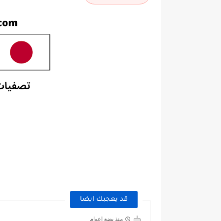
قد يعجبك ايضا
منذ بضع اعوام