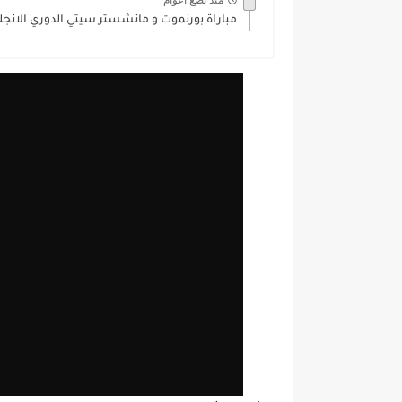
منذ بضع اعوام
مباراة بورنموت و مانشستر سيتي الدوري الانجليزي /2025