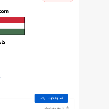
قد يعجبك ايضا
منذ بضع اعوام