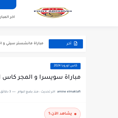
مباراة مانشستر يونايتد و اتلت
مباراة ارسنال و جيرونا مباراة 
اخر المبار
مباراة ريال مدريد و فيورنتينا م
مباراة مانشستر سيتي و انتر م
مباراة برشلونة و بيرمنغهام مب
أخر
المباريات
مباراة تشيلسي و ويسترن سيد
مباراة سيلتيك و ميلان مباراة 
كاس اوروبا 2024
مباراة الارجنتين و اسبانيا نه
مباراة سويسرا و المجر كاس اوروب
مباراة انجلترا و فرنسا المركز
amine elmaktafi
اخر تحديث :
منذ بضع اعوام
3 دقائق للقراءة
مباراة الارجنتين و انجلترا ن
يشاهد الآن:
1