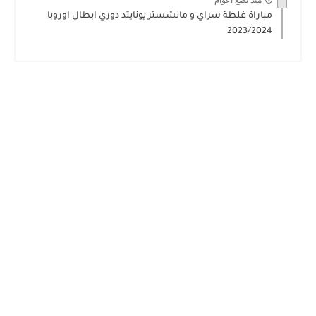
منذ بضع اعوام
مباراة غلطة سراي و مانشستر يونايتد دوري ابطال اوروبا
2023/2024