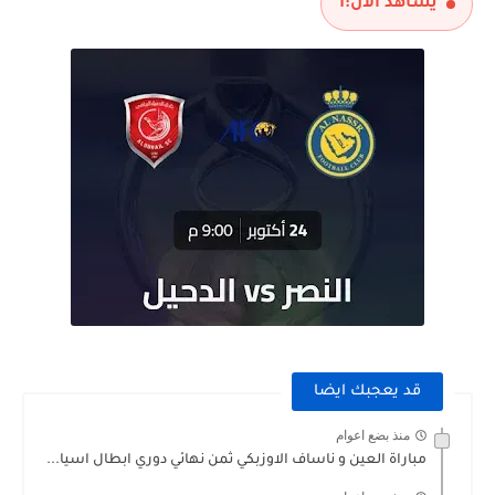
يشاهد الآن:
1
قد يعجبك ايضا
منذ بضع اعوام
مباراة العين و ناساف الاوزبكي ثمن نهائي دوري ابطال اسيا...