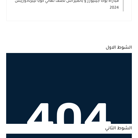
مباراة بوكا جينيورز و بالميراس نصف نهائي كوبا ليبرتادوريس
2024
الشوط الاول
الشوط الثاني