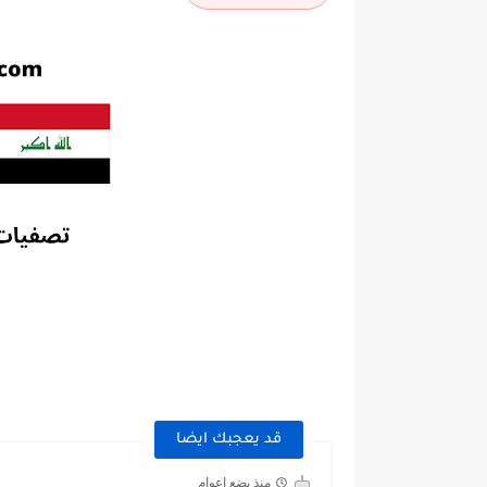
قد يعجبك ايضا
منذ بضع اعوام