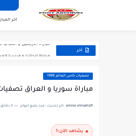
مباراة برشلونة و بيرمنغهام مب
مباراة تشيلسي و ويسترن سيد
اخر المبار
مباراة سيلتيك و ميلان مباراة 
مباراة الارجنتين و اسبانيا نه
مباراة انجلترا و فرنسا المركز
أخر
المباريات
مباراة الارجنتين و انجلترا ن
تصفيات كاس العالم 1986
مباراة سوريا و العراق تصفيات ك
amine elmaktafi
اخر تحديث :
منذ بضع اعوام
3 دقائق للقراءة
يشاهد الآن:
1