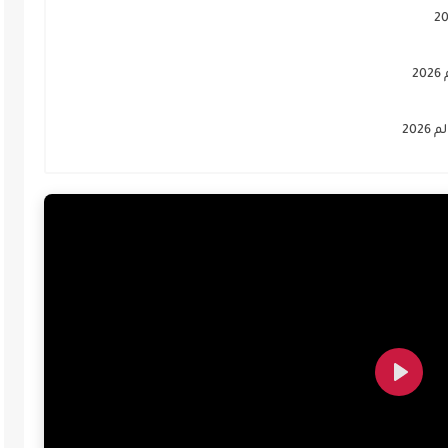
2
202
Play