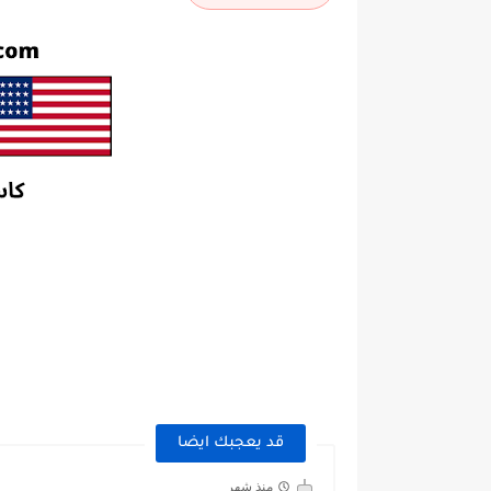
قد يعجبك ايضا
منذ شهر