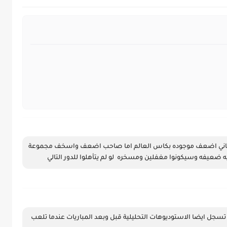
امريكا موضوعه بمجموعه ضعيفه هي تعتبر ثاني اضعف موجوده بكاس العالم اما صاحب اضعف واسخف مجموعة 
ضعيفه وسيكونوا مغفلين ومسخره  لو لم يتأهلوا للدور التالي 
شكرا جزيلا لك على تسجيل المباريات. يا ريت تسجل ايضا الاستوديوهات التحليلية قبل وبعد المباريات عندما تلعب 