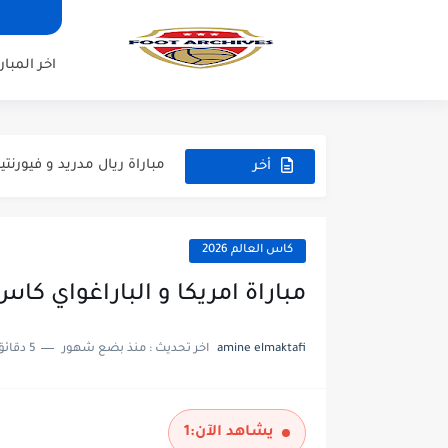
اخر المبار
مباراة مانشستر يونايتد و اتلت
مباراة ارسنال و جيرونا مباراة 
مباراة ريال مدريد و فيورنتينا م
أخر
المباريات
مباراة مانشستر سيتي و انتر م
مباراة برشلونة و بيرمنغهام مب
كاس العالم 2026
مباراة تشيلسي و ويسترن سيد
مباراة امريكا و الباراغواي كاس ال
مباراة سيلتيك و ميلان مباراة 
amine elmaktafi
اخر تحديث :
منذ بضع شهور
5 دقائق للقراءة
مباراة الارجنتين و اسبانيا نه
مباراة انجلترا و فرنسا المركز
يشاهد الآن:
1
مباراة الارجنتين و انجلترا ن