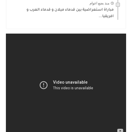
منذ بضع اعوام
مباراة استعراضية بين قدماء ميلان و قدماء العرب و
افريقيا...