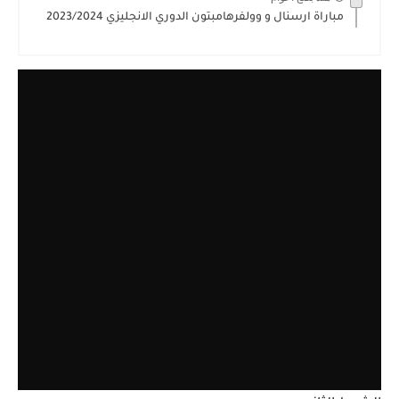
مباراة ارسنال و وولفرهامبتون الدوري الانجليزي 2023/2024