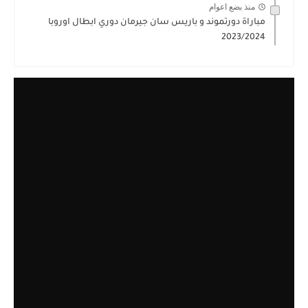
منذ بضع اعوام
مباراة دورتموند و باريس سان جيرمان دوري ابطال اوروبا
2023/2024