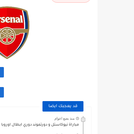
قد يعجبك ايضا
منذ بضع اعوام
مباراة نيوكاستل و دورتموند دوري ابطال اوروبا 2023/2024