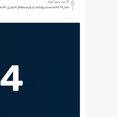
منذ بضع اعوام
مباراة مانشستر يونايتد و ويستهام الدوري الانجليزي 024