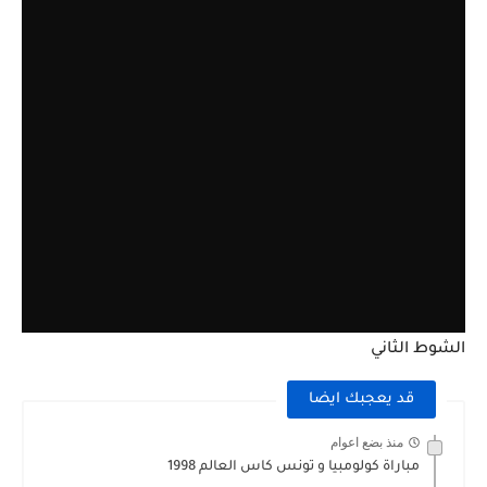
الشوط الثاني
قد يعجبك ايضا
منذ بضع اعوام
مباراة كولومبيا و تونس كاس العالم 1998