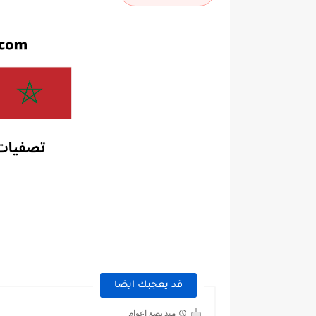
قد يعجبك ايضا
منذ بضع اعوام