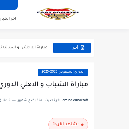
مباراة برشلونة و بيرمنغهام مب
مباراة تشيلسي و ويسترن سيد
اخر المبار
مباراة سيلتيك و ميلان مباراة 
مباراة الارجنتين و اسبانيا نه
مباراة انجلترا و فرنسا المركز
أخر
المباريات
مباراة الارجنتين و انجلترا ن
الدوري السعودي 2025/2026
مباراة الشباب و الاهلي الدوري السع
amine elmaktafi
اخر تحديث :
منذ بضع شهور
5 دقائق للقراءة
يشاهد الآن:
1